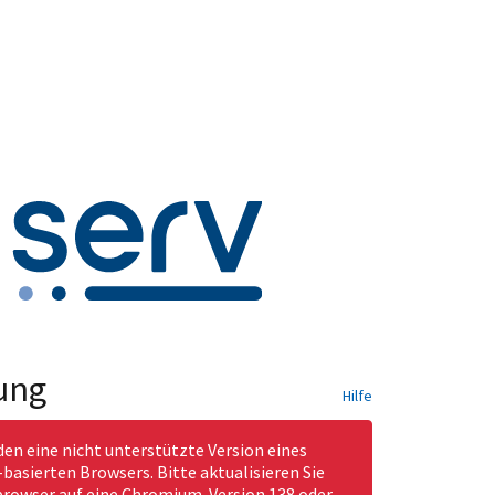
ung
Hilfe
den eine nicht unterstützte Version eines
asierten Browsers. Bitte aktualisieren Sie
rowser auf eine Chromium-Version 138 oder