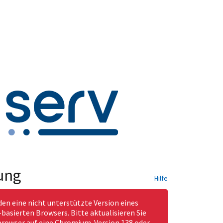
ung
Hilfe
den eine nicht unterstützte Version eines
asierten Browsers. Bitte aktualisieren Sie
rowser auf eine Chromium-Version 138 oder